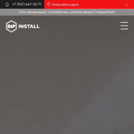
Новочебоксарск
+7 (927) 667-53-71
Сеть официальных установочных центров завода Стандартпласт
Барнаул
Белгород
Брянск
Иваново
Калининград
Москва
Мурманск
Пермь
Самара
Санкт-
Петербург