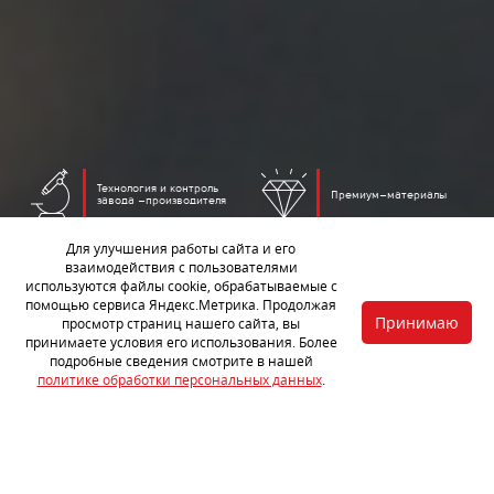
Технология и контроль
Премиум–материалы
завода –производителя
Для улучшения работы сайта и его
взаимодействия с пользователями
Комплексная
Огромный опыт работы
используются файлы cookie, обрабатываемые с
шумоизоляция за 1 день
помощью сервиса Яндекс.Метрика. Продолжая
Принимаю
просмотр страниц нашего сайта, вы
принимаете условия его использования. Более
Гарантия на работы 3
подробные сведения смотрите в нашей
года
политике обработки персональных данных
.